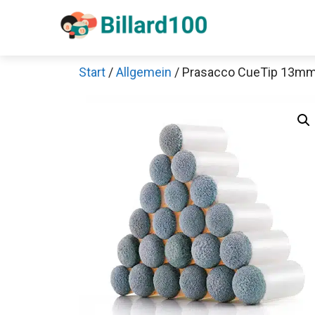
Zum
Inhalt
springen
Start
/
Allgemein
/ Prasacco CueTip 13mm 