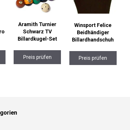
Aramith Turnier
Winsport Felice
ro
Schwarz TV
Beidhändiger
Billardkugel-Set
Billardhandschuh
Preis prüfen
Preis prüfen
gorien