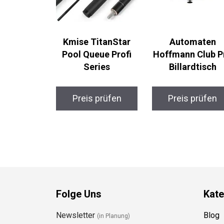
Kmise TitanStar
Automaten
Pool Queue Profi
Hoffmann Club P
Series
Billardtisch
Preis prüfen
Preis prüfen
Folge Uns
Kate
Newsletter
Blog
(in Planung)