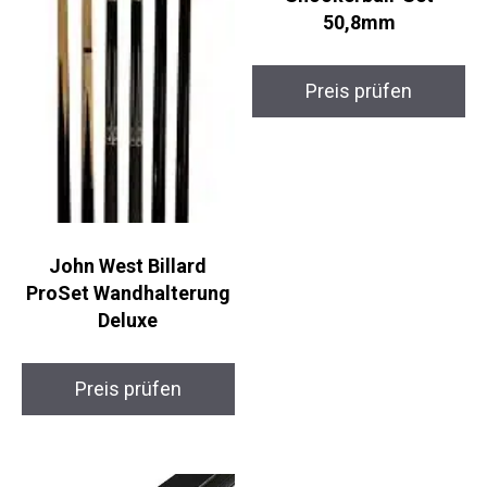
Aramith Premier
Snookerball-Set
50,8mm
Preis prüfen
John West Billard
ProSet Wandhalterung
Deluxe
Preis prüfen