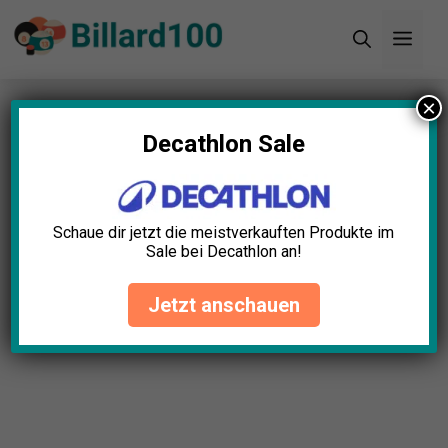
Zum
Men
Inhalt
springen
×
Startseite
»
Blog
»
Tischbürste Pferdehaar Test:
Die 11 besten im Vergleich (Bestenliste)
Decathlon Sale
Schaue dir jetzt die meistverkauften Produkte im
Sale bei Decathlon an!
Jetzt anschauen