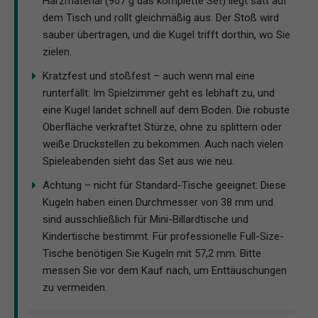
Harzmaterial (907 g das komplette Set) liegt satt auf
dem Tisch und rollt gleichmäßig aus. Der Stoß wird
sauber übertragen, und die Kugel trifft dorthin, wo Sie
zielen.
Kratzfest und stoßfest – auch wenn mal eine
runterfällt: Im Spielzimmer geht es lebhaft zu, und
eine Kugel landet schnell auf dem Boden. Die robuste
Oberfläche verkraftet Stürze, ohne zu splittern oder
weiße Druckstellen zu bekommen. Auch nach vielen
Spieleabenden sieht das Set aus wie neu.
Achtung – nicht für Standard-Tische geeignet: Diese
Kugeln haben einen Durchmesser von 38 mm und
sind ausschließlich für Mini-Billardtische und
Kindertische bestimmt. Für professionelle Full-Size-
Tische benötigen Sie Kugeln mit 57,2 mm. Bitte
messen Sie vor dem Kauf nach, um Enttäuschungen
zu vermeiden.