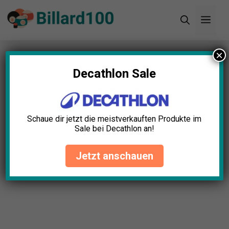
Zum
Men
Inhalt
springen
×
Startseite
»
Blog
»
Billardkugeln Set Test: Die 11
besten (Bestenliste)
Decathlon Sale
Billardkugeln Set Test: Die 11
besten (Bestenliste)
Schaue dir jetzt die meistverkauften Produkte im
Sale bei Decathlon an!
Dominik Haas
April 23, 2025
Jetzt anschauen