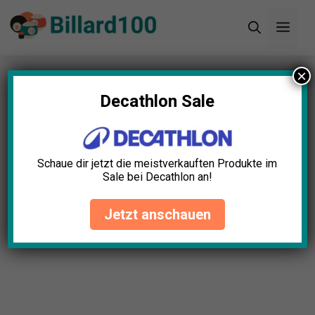
Zum
Men
Inhalt
springen
×
Startseite
»
Blog
»
11+ tolle Billard
Weihnachtsgeschenk Ideen (2024)
Decathlon Sale
Schaue dir jetzt die meistverkauften Produkte im
Sale bei Decathlon an!
Jetzt anschauen