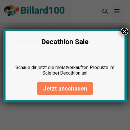
Zum
Men
Inhalt
springen
×
Startseite
»
Blog
»
Billard Tuchreparatur Test: Die
10 besten (Bestenliste)
Decathlon Sale
Schaue dir jetzt die meistverkauften Produkte im
Sale bei Decathlon an!
Jetzt anschauen