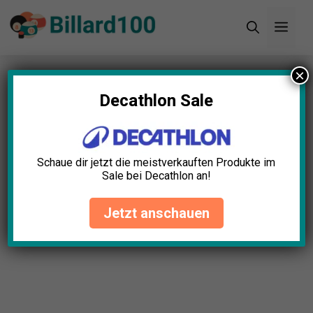
Zum
Men
Inhalt
springen
×
Startseite
»
Blog
»
30+ erstaunliche Billard
Statistiken (2025)
Decathlon Sale
Schaue dir jetzt die meistverkauften Produkte im
Sale bei Decathlon an!
Jetzt anschauen